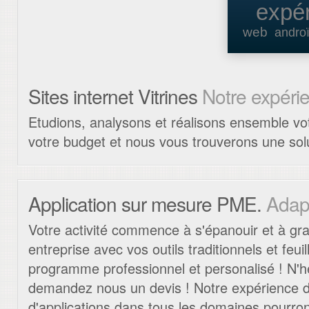
Sites internet Vitrines
Notre expérie
Etudions, analysons et réalisons ensemble vot
votre budget et nous vous trouverons une sol
Application sur mesure PME.
Adapt
Votre activité commence à s'épanouir et à gra
entreprise avec vos outils traditionnels et feui
programme professionnel et personalisé ! N'
demandez nous un devis ! Notre expérience d
d'applications dans tous les domaines pourron